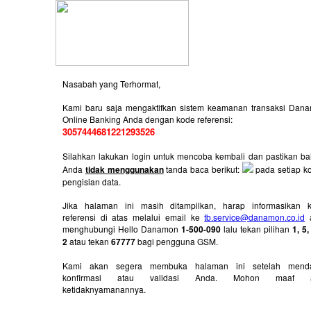
Nasabah yang Terhormat,
Kami baru saja mengaktifkan sistem keamanan transaksi Dan
Online Banking Anda dengan kode referensi:
3057444681221293526
Silahkan lakukan login untuk mencoba kembali dan pastikan b
Anda
tidak menggunakan
tanda baca berikut:
pada setiap k
pengisian data.
Jika halaman ini masih ditampilkan, harap informasikan 
referensi di atas melalui email ke
tb.service@danamon.co.id
a
menghubungi Hello Danamon
1-500-090
lalu tekan pilihan
1, 5
2
atau tekan
67777
bagi pengguna GSM.
Kami akan segera membuka halaman ini setelah mend
konfirmasi atau validasi Anda. Mohon maaf a
ketidaknyamanannya.